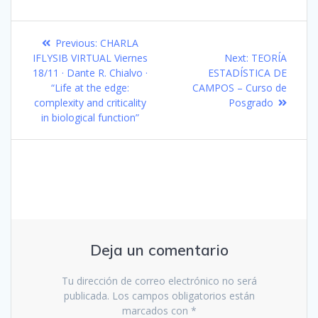
Navegación
Previous
Previous:
CHARLA
de
post:
Next
IFLYSIB VIRTUAL Viernes
Next:
TEORÍA
post:
18/11 · Dante R. Chialvo ·
ESTADÍSTICA DE
entradas
“Life at the edge:
CAMPOS – Curso de
complexity and criticality
Posgrado
in biological function”
Deja un comentario
Tu dirección de correo electrónico no será
publicada.
Los campos obligatorios están
marcados con
*