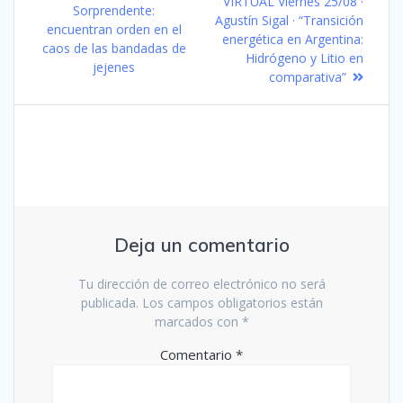
de
post:
VIRTUAL Viernes 25/08 ·
post:
Sorprendente:
Agustín Sigal · “Transición
encuentran orden en el
entradas
energética en Argentina:
caos de las bandadas de
Hidrógeno y Litio en
jejenes
comparativa”
Deja un comentario
Tu dirección de correo electrónico no será
publicada.
Los campos obligatorios están
marcados con
*
Comentario
*