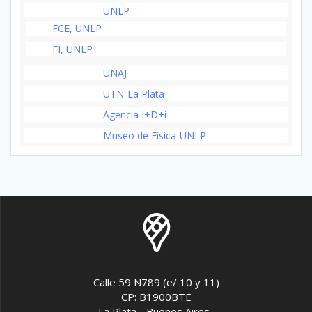
UNLP
FCE, UNLP
FI, UNLP
UNAJ
UTN-La Plata
Agencia I+D+i
Museo de Física-UNLP
Calle 59 N789 (e/ 10 y 11)
CP: B1900BTE
La Plata - Buenos Aires ,