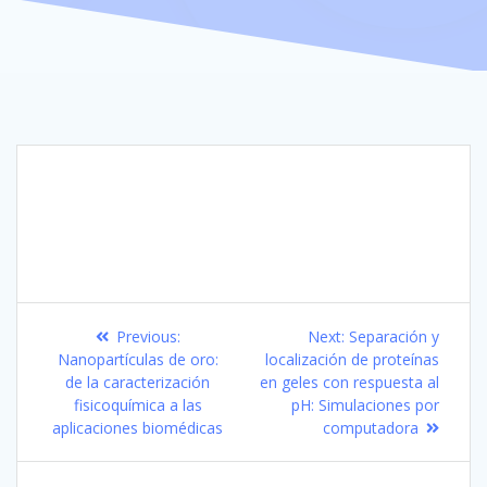
Navegación
Previous
Next
Previous:
Next:
Separación y
de
post:
post:
Nanopartículas de oro:
localización de proteínas
de la caracterización
en geles con respuesta al
entradas
fisicoquímica a las
pH: Simulaciones por
aplicaciones biomédicas
computadora