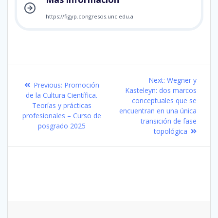
https://figyp.congresos.unc.edu.a
Navegación
Next
Next:
Wegner y
Previous
Previous:
Promoción
de
post:
Kasteleyn: dos marcos
post:
de la Cultura Científica.
conceptuales que se
Teorías y prácticas
entradas
encuentran en una única
profesionales – Curso de
transición de fase
posgrado 2025
topológica