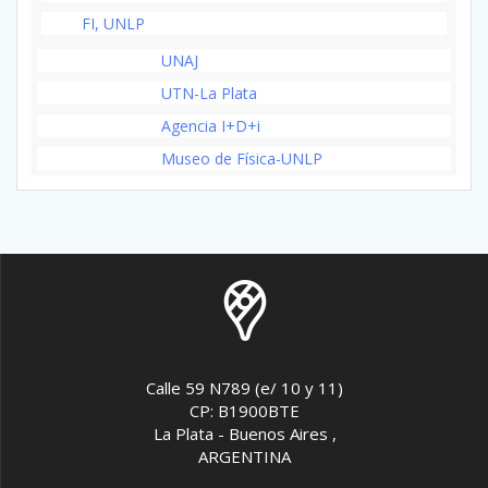
FI, UNLP
UNAJ
UTN-La Plata
Agencia I+D+i
Museo de Física-UNLP
Calle 59 N789 (e/ 10 y 11)
CP: B1900BTE
La Plata - Buenos Aires ,
ARGENTINA